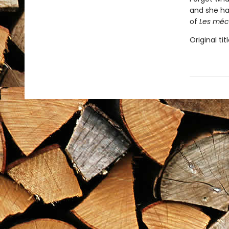
and she has
of
Les méc
Original tit