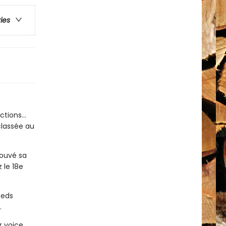
ries
tions...
classée au
rouvé sa
 le 18e
eeds
.
r voice