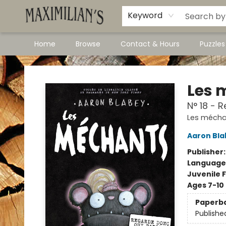
Dawson City Links
Available In Store
Keyword
Home
Browse
Contact & Hours
Puzzle
Maximilian's Gold Rush Emporium
Les 
N° 18 - 
Les mécha
Aaron Bla
Publisher
Language
Juvenile F
Ages 7-10
Paperb
Publishe