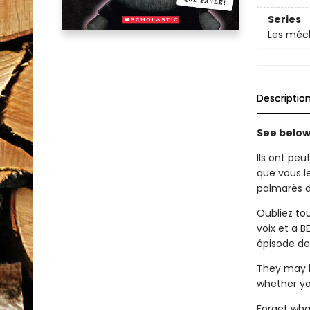
Series
Les méc
Descriptio
See below 
Ils ont peu
que vous l
palmarès 
Oubliez to
voix et a 
épisode de
They may l
whether you
Forget wha