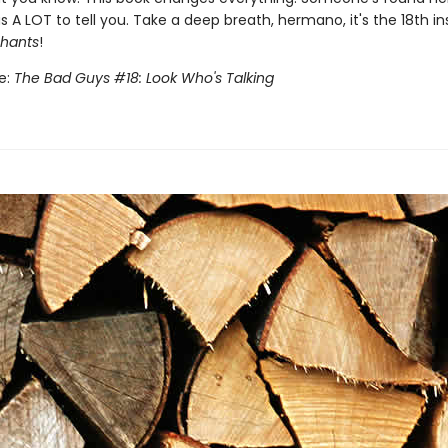
 A LOT to tell you. Take a deep breath, hermano, it's the 18th i
hants
!
le:
The Bad Guys #18: Look Who's Talking