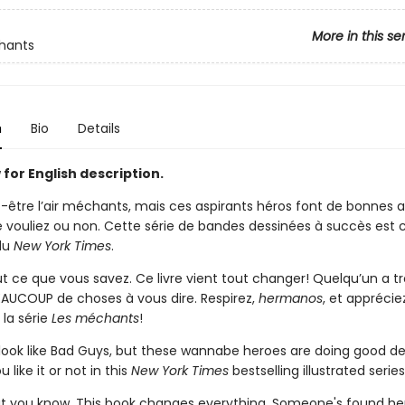
More in this se
hants
n
Bio
Details
for English description.
t-être l’air méchants, mais ces aspirants héros font de bonnes ac
e vouliez ou non. Cette série de bandes dessinées à succès est 
du
New York Times
.
ut ce que vous savez. Ce livre vient tout changer! Quelqu’un a t
BEAUCOUP de choses à vous dire. Respirez,
hermanos
, et appréciez
 la série
Les méchants
!
ook like Bad Guys, but these wannabe heroes are doing good d
 like it or not in this
New York Times
bestselling illustrated series
t you know. This book changes everything. Someone's found he