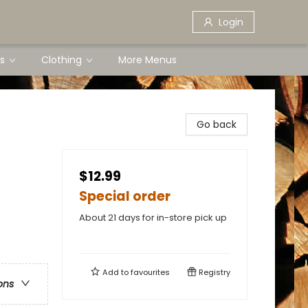
Login
s
Clothing
More Menus
Go back
$12.99
Special order
About 21 days for in-store pick up
Add to
favourites
Registry
ons