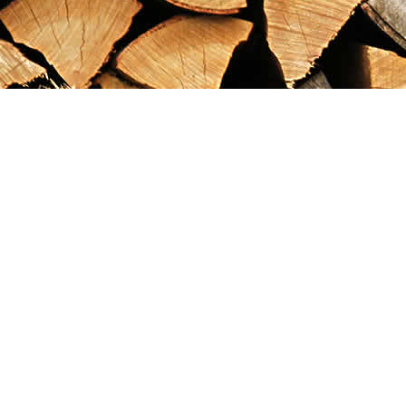
Find us at
Maximilian's Gold Rush Emporium
PO Box 304
Dawson City
,
YT
Canada
Y0B 1G0
Map & Hours