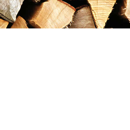
Contact us
867-993-5486
maxgoldrushemporium@gmail.com