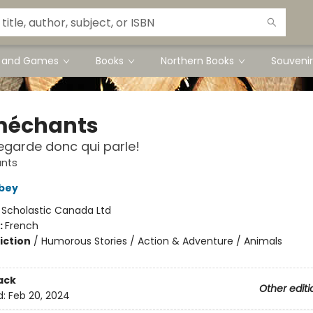
s and Games
Books
Northern Books
Souvenir
méchants
Regarde donc qui parle!
nts
bey
:
Scholastic Canada Ltd
:
French
iction
/
Humorous Stories / Action & Adventure / Animals
ack
Other editi
d:
Feb 20, 2024