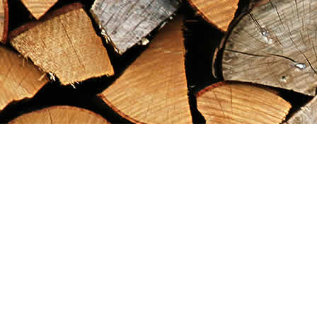
Find us at
Maximilian's Gold Rush Emporium
PO Box 304
Dawson City
,
YT
Canada
Y0B 1G0
Map & Hours