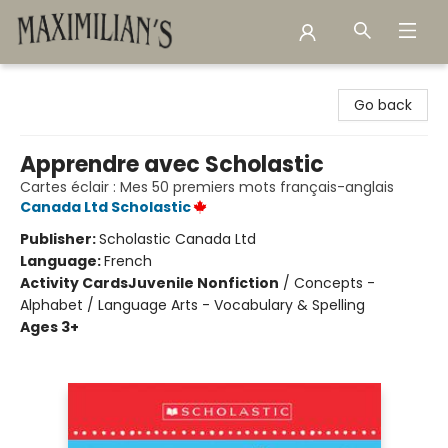
Maximilian's Gold Rush Emporium
Go back
Apprendre avec Scholastic
Cartes éclair : Mes 50 premiers mots français-anglais
Canada Ltd Scholastic
Publisher:
Scholastic Canada Ltd
Language:
French
Activity Cards
Juvenile Nonfiction
/
Concepts -
Alphabet / Language Arts - Vocabulary & Spelling
Ages 3+